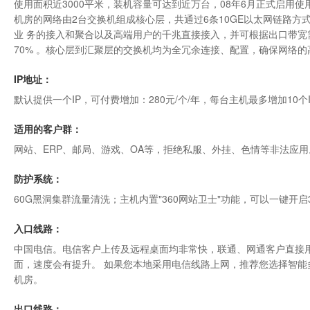
使用面积近3000平米，装机容量可达到近万台，08年6月正式启用使
机房的网络由2台交换机组成核心层，共通过6条10GE以太网链路方式上
业 务的接入和聚合以及高端用户的千兆直接接入，并可根据出口带
70% 。核心层到汇聚层的交换机均为全冗余连接、配置，确保网络
IP地址：
默认提供一个IP，可付费增加：280元/个/年，每台主机最多增加10个
适用的客户群：
网站、ERP、邮局、游戏、OA等，拒绝私服、外挂、色情等非法应用
防护系统：
60G黑洞集群流量清洗；主机内置"
360网站卫士
"功能，可以一键开启
入口线路：
中国电信。电信客户上传及远程桌面均非常快，联通、网通客户直接用
面，速度会有提升。 如果您本地采用电信线路上网，推荐您选择智能
机房
。
出口线路：