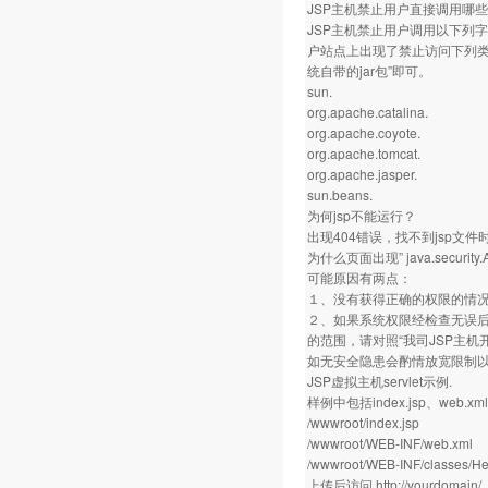
JSP主机禁止用户直接调用哪
JSP主机禁止用户调用以下列字
户站点上出现了禁止访问下列类库的
统自带的jar包”即可。
sun.
org.apache.catalina.
org.apache.coyote.
org.apache.tomcat.
org.apache.jasper.
sun.beans.
为何jsp不能运行？
出现404错误，找不到jsp文
为什么页面出现” java.security.Ac
可能原因有两点：
１、没有获得正确的权限的情
２、如果系统权限经检查无误后仍
的范围，请对照“我司JSP主
如无安全隐患会酌情放宽限制
JSP虚拟主机servlet示例.
样例中包括index.jsp、web.
/wwwroot/index.jsp
/wwwroot/WEB-INF/web.xml
/wwwroot/WEB-INF/classes/Hel
上传后访问
http://yourdomain/