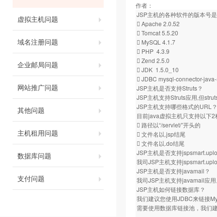
作者：
JSP主机的各种软件的版本号
虚拟主机问题
 Apache 2.0.52
 Tomcat 5.5.20
域名注册问题
 MySQL 4.1.7
 PHP 4.3.9
 Zend 2.5.0
企业邮局问题
 JDK 1.5.0_10
 JDBC mysql-connector-java-
网站推广问题
JSP主机是否支持Struts？
JSP主机支持Struts应用,但s
JSP主机支持哪些格式的URL
其他问题
目前java虚拟主机只支持以下
 路径以“/servlet/”开头的
主机租用问题
 文件名以.jsp结尾
 文件名以.do结尾
JSP主机是否支持jspsmart.
数据库问题
我司JSP主机支持jspsmart.uplo
JSP主机是否支持javamail？
支付问题
我司JSP主机支持javamail应
JSP主机如何链接数据库？
我们建议您使用JDBC来链接
需要使用数据库链接池，我们