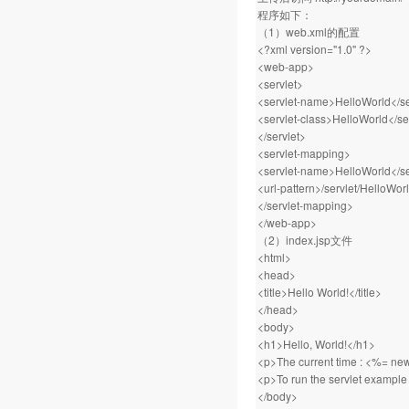
程序如下：
（1）web.xml的配置
<?xml version="1.0" ?>
<web-app>
<servlet>
<servlet-name>HelloWorld</s
<servlet-class>HelloWorld</se
</servlet>
<servlet-mapping>
<servlet-name>HelloWorld</s
<url-pattern>/servlet/HelloWorl
</servlet-mapping>
</web-app>
（2）index.jsp文件
<html>
<head>
<title>Hello World!</title>
</head>
<body>
<h1>Hello, World!</h1>
<p>The current time : <%= new
<p>To run the servlet example 
</body>