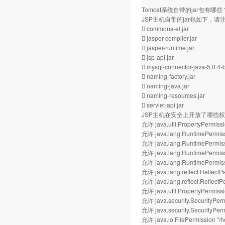
Tomcat系统自带的jar包有哪些
JSP主机自带的jar包如下，
 commons-el.jar
 jasper-compiler.jar
 jasper-runtime.jar
 jsp-api.jar
 mysql-connector-java-5.0.4-b
 naming-factory.jar
 naming-java.jar
 naming-resources.jar
 servlet-api.jar
JSP主机在安全上开放了哪些
允许 java.util.PropertyPermissi
允许 java.lang.RuntimePermiss
允许 java.lang.RuntimePermissi
允许 java.lang.RuntimePermiss
允许 java.lang.RuntimePermis
允许 java.lang.reflect.Reflect
允许 java.lang.reflect.ReflectPe
允许 java.util.PropertyPermissio
允许 java.security.SecurityPer
允许 java.security.SecurityPerm
允许 java.io.FilePermission "