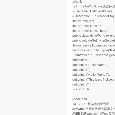
</html>
（3）HelloWorld.java源文件
// Filename : HelloWorld.java
// Description : This servlet say
import java.io.*;
import javax.servlet.*;
import javax.servlet.http.*;
public class HelloWorld extend
public void doGet ( HttpServl
throws ServletException, IOExc
response.setContentType("text/
PrintWriter out = response.getW
out.println("");
out.println("Hello, World!");
out.println("");
out.println("Hello, World !");
out.println("This is my first servl
out.println("");
}// end doGet
}
//code end
13、JSP主机站点目录说明：
/wwwroot目录存放所有网页文件
/WEB-INF/web.xml 