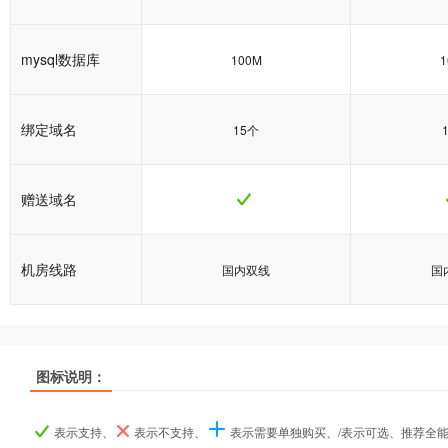
mysql数据库
100M
1
绑定域名
15个
赠送域名
机房线路
国内双线
国
图标说明：
产品名称
产品名称
产品名称
双栈普及型
双栈普及型
双栈普及型
双栈
双栈
双栈
表示支持、
表示不支持、
表示需要单独购买、/表示可选、推荐全