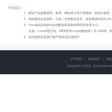
产品编号
产品编号
产品编号
v6b001
v6b001
v6b001
v
v
v
特别提示：
1、赠送产品如数据库、邮局、网站统计等不需要的，则表示放弃
2、域名赠品仅送首年，主机一次性购买多年，域名赠送时间为1年
操作系统
设置首页
数据定期备份
Windows/Linux
Windo
3、linux虚拟主机的mysql数据库是跟WEB空间共享大小。
比如：LinuxA型主机，WEB空间+mysql数据库一共=3
PHP
错误页面定义
数据自助恢复
4、任何虚拟主机用户都严禁发送垃圾邮件。
ASP
rar在线压缩
10重安全保障
关于我们
|
联系我们
|
付款
Copyright © 2013 - 2026
www.rul
ASP.net
免费预装软件
万兆防火墙系统
MSSQL版本:2012/
Urlrewrite
400服务电话
2014/2016
MySQL
7*24小时在线有问
流量分析
版本:5.1/5.6
必答