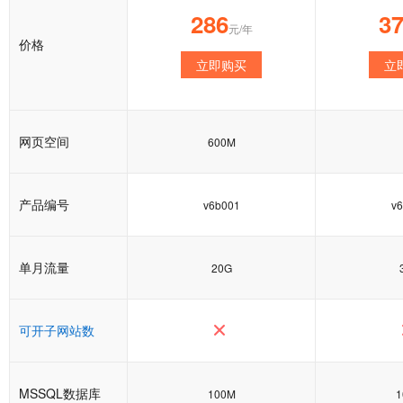
286
3
元/年
价格
立即购买
立
网页空间
600M
产品编号
v6b001
v
单月流量
20G
可开子网站数
MSSQL数据库
100M
1